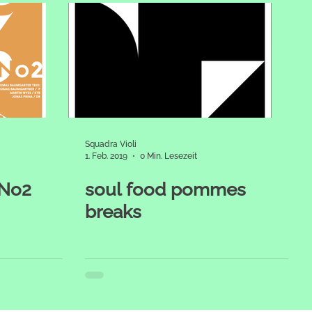
Squadra Violi
1. Feb. 2019
0 Min. Lesezeit
 No2
soul food pommes
breaks