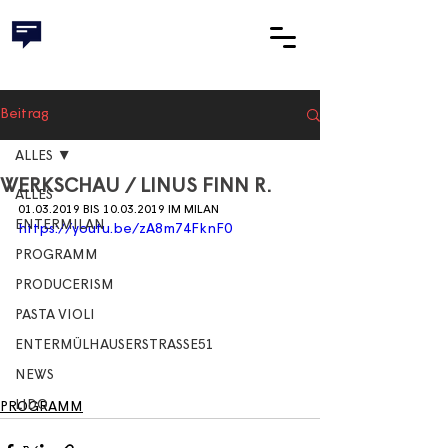
Beitrag
ALLES
WERKSCHAU / LINUS FINN R.
ALLES
01.03.2019 BIS 10.03.2019 IM MILAN 
ENTERMILAN
https://youtu.be/zA8m74FknF0
PROGRAMM
PRODUCERISM
PASTA VIOLI
ENTERMÜLHAUSERSTRASSE51
NEWS
LIDO
PROGRAMM