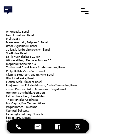
Unverpackt, Basel
Leon Löwebrot, Basel
Mylk, Basel
Meret Amrhein, Tellplatz 3, Basel
Urban Agriculture, Basel
Julian, julianbuchwalder.ch, Basel
Stadtpilze, Basel
La Flor Schokolade, Zürich
Gärtnerei Berg , Demeter, Binzen DE
Biopartner Schweiz AG
Tobias und David Buser, Stadtbrennerei, Basel
Philip Gallati, Vive le Vin!, Basel
Claudia Sontheim, origine.vine, Basel
Ullrich Getränke, Basel
Florian Wicki, Skvader, Basel
Benjamin und Felix Hohlmann, Die Kaffeemacher, Basel
Jonas Plattner, Biohof Marchmatt, Reigoldswil
Gempen Sonnhalde, Gempen
Feldschlösschen, Rheinfelden
Theo Rietschi, Arlesheim
Luc Capus, Drei Tannen, Olten
les petillantes, Lausanne
Campari Schweiz
La famiglia fluhberg, Sissach
flex colectivo, Basel
Wachmeister Stebler., polizei claraposten