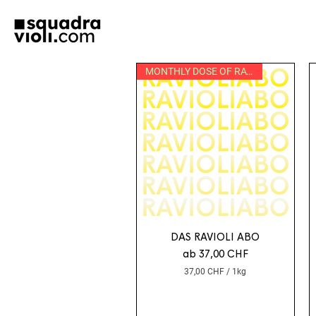
MONTHLY DOSE OF RAVIOLI
DAS RAVIOLI ABO
Sale-Preis
ab
37,00 CHF
37,00 CHF
/
1kg
3
7
,