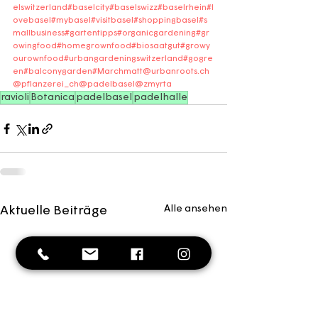
elswitzerland
#baselcity
#baselswizz
#baselrhein
#l
ovebasel
#mybasel
#visitbasel
#shoppingbasel
#s
mallbusiness
#gartentipps
#organicgardening
#gr
owingfood
#homegrownfood
#biosaatgut
#growy
ourownfood
#urbangardeningswitzerland
#gogre
en
#balconygarden
#Marchmatt
@urbanroots.ch
@pflanzerei_ch
@padelbasel
@zmyrta
ravioli
Botanica
padelbasel
padelhalle
Alle ansehen
Aktuelle Beiträge