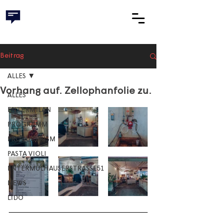
Beitrag
ALLES
Vorhang auf. Zellophanfolie zu.
ALLES
ENTERMILAN
PROGRAMM
PRODUCERISM
PASTA VIOLI
ENTERMÜLHAUSERSTRASSE51
NEWS
LIDO