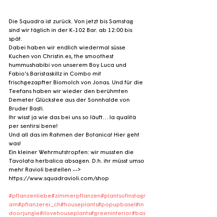
Die Squadra ist zurück. Von jetzt bis Samstag 
sind wir täglich in der K-102 Bar. ab 12:00 bis 
spät. 
Dabei haben wir endlich wiedermal süsse 
Kuchen von Christin.es, the smoothest 
hummushabibi von unserem Boy Luca und 
Fabio’s Baristaskillz in Combo mit 
frischgezapfter Biomolch von Jonas. Und für die 
Teefans haben wir wieder den berühmten 
Demeter Glückstee aus der Sonnhalde von 
Bruder Basti. 
Ihr wisst ja wie das bei uns so läuft… la qualità 
per sentirsi bene!
Und all das im Rahmen der Botanica! Hier geht 
was!
Ein kleiner Wehrmutstropfen: wir mussten die 
Tavolata herbalica absagen. D.h. ihr müsst umso 
mehr Ravioli bestellen -->  
https://www.squadravioli.com/shop
#pflanzenliebe
#zimmerpflanzen
#plantsofinstagr
am
#pflanzerei_ch
#houseplants
#popupbasel
#in
doorjungle
#ilovehouseplants
#greeninterior
#bas