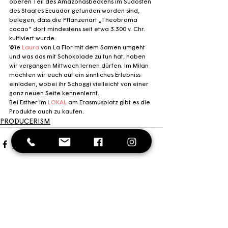
oberen Teil des Amazonasbeckens im Südosten 
des Staates Ecuador gefunden worden sind, 
belegen, dass die Pflanzenart „Theobroma 
cacao“ dort mindestens seit etwa 3.300 v. Chr. 
kultiviert wurde.
Wie 
Laura
 von La Flor mit dem Samen umgeht 
und was das mit Schokolade zu tun hat, haben 
wir vergangen Mittwoch lernen dürfen. Im Milan 
möchten wir euch auf ein sinnliches Erlebniss 
einladen, wobei ihr Schoggi vielleicht von einer 
ganz neuen Seite kennenlernt.
Bei Esther im 
LOKAL
 am Erasmusplatz gibt es die 
Produkte auch zu kaufen.
PRODUCERISM
Kommentare