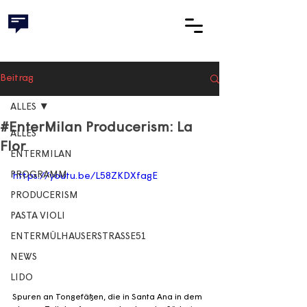
Beitrag
ALLES
#EnterMilan Producerism: La
ALLES
Flor
ENTERMILAN
PROGRAMM
https://youtu.be/L58ZKDXfagE
PRODUCERISM
PASTA VIOLI
ENTERMÜLHAUSERSTRASSE51
NEWS
LIDO
Spuren an Tongefäßen, die in Santa Ana in dem 