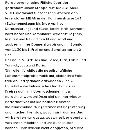
Paradiesvogel seine Fittiche über der 
gastronomischen Steppe aus: Die SQUADRA 
VIOLI übernimmt für sechzehn Wochen den 
legendären MILAN in der Hammerstrasse 163 
(Zwischennutzung bis Ende April vor 
Kernsanierung) und rüstet, kocht, brät, schmort, 
karrt heran und kombiniert, kredenzt, legt ein, 
legt auf und tut und macht und zapft und 
zaubert immer Donnerstag bis und mit Sonntag, 
von 11:30 bis 1, Freitag und Samstag gar bis 2 
Uhr.
Der neue MILAN: Das sind Tosca, Elias, Fabio und 
Yannick, Luca und Dario.
Wir rollen furchtlos die gesellschaftliche 
Lebensmittelproblematik auf, bilden ihre Pole 
treu ab und spannen dazwischen kühn – 
tollkühn! – die kulinarische Quadratur des 
Kreises auf – mit Überraschungen muss 
gerechnet werden! Dazu gibt’s immer wieder 
Performatives auf Kleinbasels kleinster 
Kleinkunstbühne. Wir gestalten mit Begeisterung 
und machen hier das, wovon wir träumen. Und 
wir bereiten nur das zu, was wir selber ebenfalls 
verzehren möchten und uns auch leisten 
können. Und: Was wir nicht anb(i)eten, braucht 