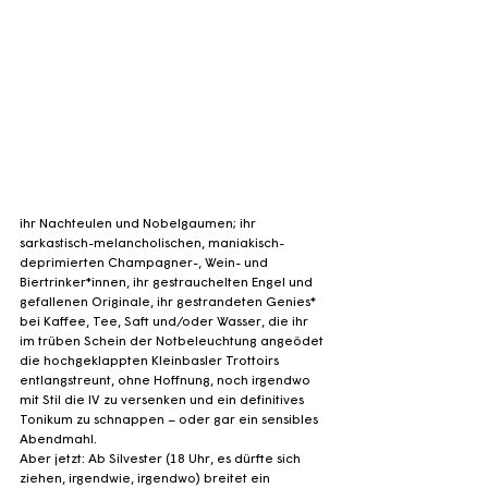
ihr Nachteulen und Nobelgaumen; ihr 
sarkastisch-melancholischen, maniakisch-
deprimierten Champagner-, Wein- und 
Biertrinker*innen, ihr gestrauchelten Engel und 
gefallenen Originale, ihr gestrandeten Genies* 
bei Kaffee, Tee, Saft und/oder Wasser, die ihr 
im trüben Schein der Notbeleuchtung angeödet 
die hochgeklappten Kleinbasler Trottoirs 
entlangstreunt, ohne Hoffnung, noch irgendwo 
mit Stil die IV zu versenken und ein definitives 
Tonikum zu schnappen – oder gar ein sensibles 
Abendmahl.
Aber jetzt: Ab Silvester (18 Uhr, es dürfte sich 
ziehen, irgendwie, irgendwo) breitet ein 